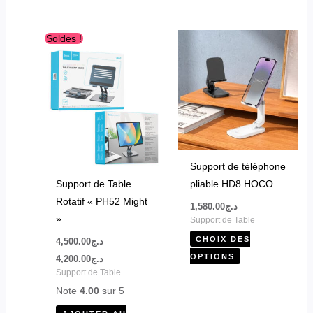
Le
Le
Ce
Soldes !
prix
prix
produit
initial
actuel
était :
est :
a
د.ج4,200.00.
د.ج4,500.00.
plusieurs
variations.
Les
options
peuvent
Support de téléphone
être
Support de Table
pliable HD8 HOCO
choisies
Rotatif « PH52 Might
1,580.00
د.ج
sur
»
Support de Table
la
CHOIX DES
4,500.00
د.ج
page
OPTIONS
4,200.00
د.ج
du
Support de Table
produit
Note
4.00
sur 5