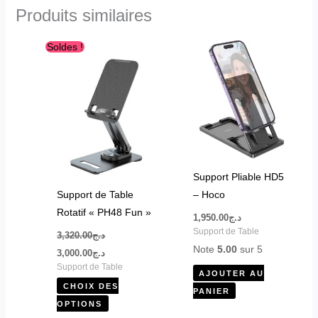
Produits similaires
Le
Le
Ce
Soldes !
prix
prix
produit
initial
actuel
était :
est :
a
د.ج3,000.00.
د.ج3,320.00.
plusieurs
variations.
Les
options
peuvent
Support Pliable HD5
être
Support de Table
– Hoco
choisies
Rotatif « PH48 Fun »
1,950.00
د.ج
sur
Support de Table
3,320.00
د.ج
la
Note
5.00
sur 5
3,000.00
د.ج
page
Support de Table
AJOUTER AU
du
CHOIX DES
PANIER
produit
OPTIONS