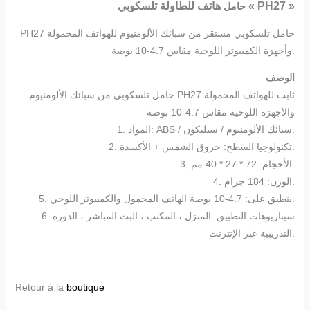
للطاولة تلسكوبي « PH27 »
هاتف
حامل
PH27 حامل تلسكوبي مستقر من سبائك الألومنيوم للهواتف المحمولة
وأجهزة الكمبيوتر اللوحية مقاس 4.7-10 بوصة.
الوصف
حامل تلسكوبي من سبائك الألومنيوم PH27 ثابت للهواتف المحمولة
والأجهزة اللوحية مقاس 4.7-10 بوصة
1. المواد: ABS / سبائك الألومنيوم / سيليكون.
2. تكنولوجيا السطح: حروق الشمس + الأكسدة.
3. الأحجام: 72 * 27 * 40 مم.
4. الوزن: 184 جرام.
5. ينطبق على: 4.7-10 بوصة الهاتف المحمول والكمبيوتر اللوحي.
6. سيناريوهات التطبيق: المنزل ، المكتب ، البث المباشر ، الدورة
التدريبية عبر الإنترنت.
Retour à la
boutique