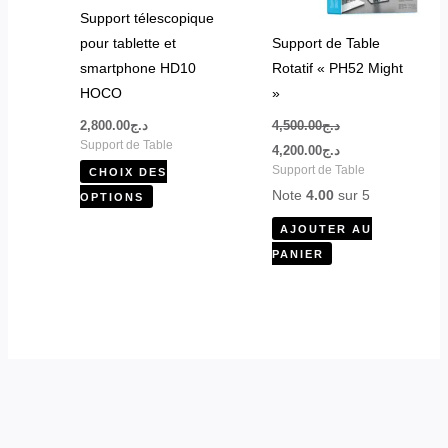
peuvent
Support télescopique
être
pour tablette et
Support de Table
choisies
smartphone HD10
Rotatif « PH52 Might
sur
HOCO
»
la
2,800.00
د.ج
4,500.00
د.ج
page
Support de Table
4,200.00
د.ج
du
Support de Table
CHOIX DES
produit
Note
4.00
sur 5
OPTIONS
AJOUTER AU
PANIER