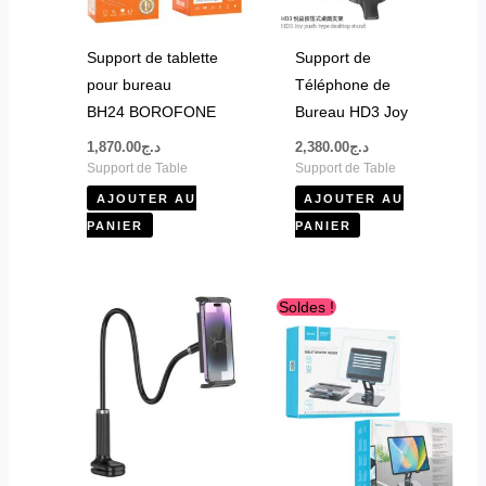
Support de tablette
Support de
pour bureau
Téléphone de
BH24 BOROFONE
Bureau HD3 Joy
1,870.00
د.ج
2,380.00
د.ج
Support de Table
Support de Table
AJOUTER AU
AJOUTER AU
PANIER
PANIER
Le
Le
Ce
Soldes !
prix
prix
produit
initial
actuel
était :
est :
a
د.ج4,200.00.
د.ج4,500.00.
plusieurs
variations.
Les
options