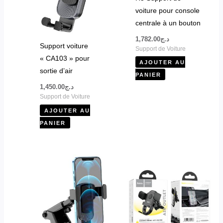
voiture pour console
centrale à un bouton
1,782.00
د.ج
Support voiture
Support de Voiture
« CA103 » pour
AJOUTER AU
sortie d’air
PANIER
1,450.00
د.ج
Support de Voiture
AJOUTER AU
PANIER