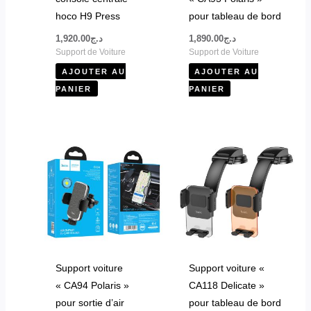
hoco H9 Press
pour tableau de bord
1,920.00
د.ج
1,890.00
د.ج
Support de Voiture
Support de Voiture
AJOUTER AU
AJOUTER AU
PANIER
PANIER
Support voiture
Support voiture «
« CA94 Polaris »
CA118 Delicate »
pour sortie d’air
pour tableau de bord