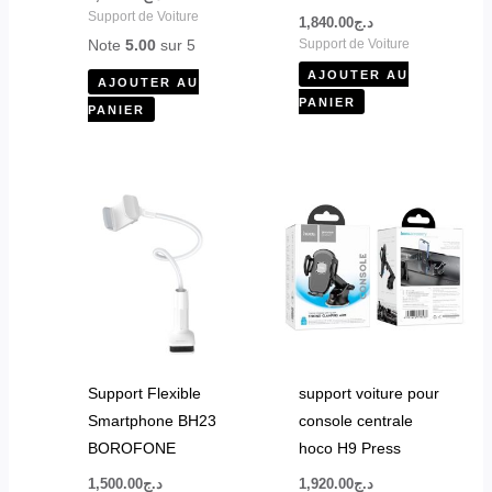
Support de Voiture
1,840.00
د.ج
Note
5.00
sur 5
Support de Voiture
AJOUTER AU
AJOUTER AU
PANIER
PANIER
Support Flexible
support voiture pour
Smartphone BH23
console centrale
BOROFONE
hoco H9 Press
1,500.00
د.ج
1,920.00
د.ج