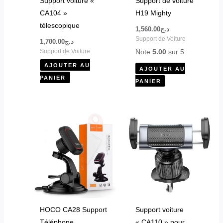
Support voiture «
Support de voiture
CA104 »
H19 Mighty
télescopique
1,560.00
د.ج
Support de Voiture
1,700.00
د.ج
Note
5.00
sur 5
Support de Voiture
AJOUTER AU
AJOUTER AU
PANIER
PANIER
HOCO CA28 Support
Support voiture
Téléphone
« CA110 » pour