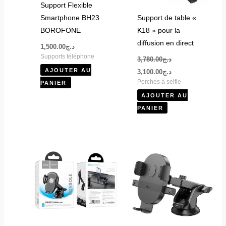
Support Flexible
Smartphone BH23
Support de table «
BOROFONE
K18 » pour la
diffusion en direct
1,500.00
د.ج
Supports téléphone
3,780.00
د.ج
AJOUTER AU
3,100.00
د.ج
Perches à selfie
PANIER
AJOUTER AU
PANIER