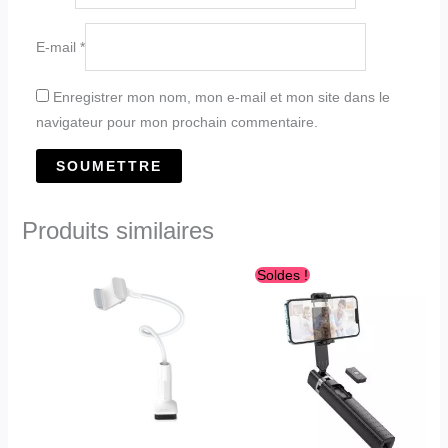
E-mail
*
Enregistrer mon nom, mon e-mail et mon site dans le
navigateur pour mon prochain commentaire.
Produits similaires
Le
Le
Soldes !
prix
prix
initial
actuel
était :
est :
د.ج3,100.00.
د.ج3,780.00.