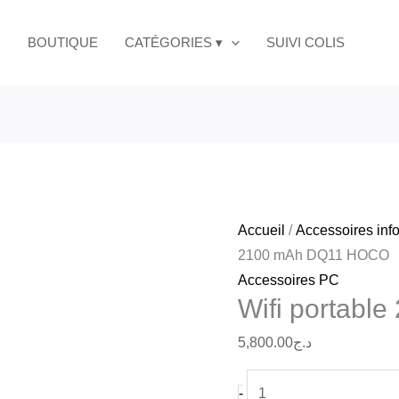
quantité
mAh
de
BOUTIQUE
CATÉGORIES ▾
SUIVI COLIS
DQ11
Wifi
HOCO
portable
2100
mAh
DQ11
HOCO
Accueil
/
Accessoires inf
2100 mAh DQ11 HOCO
Accessoires PC
Wifi portab
5,800.00
د.ج
-