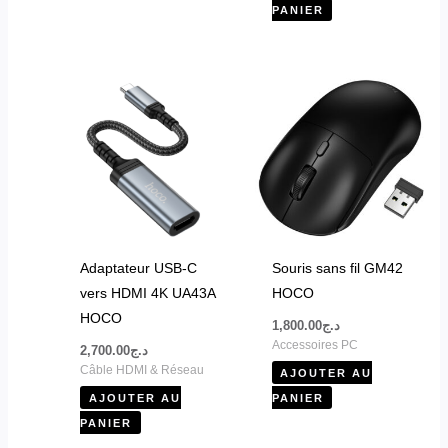
PANIER
Adaptateur USB-C
Souris sans fil GM42
vers HDMI 4K UA43A
HOCO
HOCO
1,800.00
د.ج
Accessoires PC
2,700.00
د.ج
Câble HDMI & Réseau
AJOUTER AU
AJOUTER AU
PANIER
PANIER