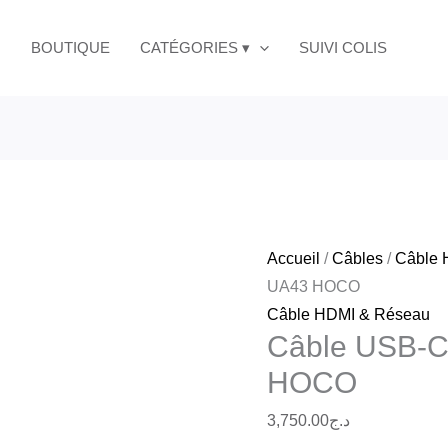
quantité
vers
de
BOUTIQUE
CATÉGORIES ▾
SUIVI COLIS
HDMI
Câble
UA43
USB-
HOCO
C
vers
HDMI
UA43
HOCO
Accueil
/
Câbles
/
Câble 
UA43 HOCO
Câble HDMI & Réseau
Câble USB-C
HOCO
3,750.00
د.ج