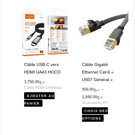
Plage
Ce
de
produit
prix :
د.ج950.00
a
à
plusieurs
د.ج1,840.00
variations.
Les
options
peuvent
Câble USB-C vers
Câble Gigabit
être
HDMI UA43 HOCO
Ethernet Cat-6 «
choisies
US07 Général »
3,750.00
د.ج
sur
Câble HDMI & Réseau
950.00
د.ج
–
la
AJOUTER AU
1,840.00
د.ج
page
Accessoires PC
PANIER
du
CHOIX DES
produit
OPTIONS