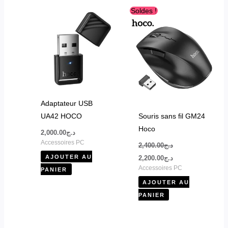
Le
Le
Soldes !
prix
prix
initial
actuel
était :
est :
د.ج2,200.00.
د.ج2,400.00.
Adaptateur USB
UA42 HOCO
Souris sans fil GM24
Hoco
2,000.00
د.ج
Accessoires PC
2,400.00
د.ج
AJOUTER AU
2,200.00
د.ج
Accessoires PC
PANIER
AJOUTER AU
PANIER