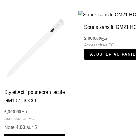
oins
mer, ces accessoires PC s’adaptent à tous les usages. En plus,
Souris sans fil GM21 
ète pour votre setup.
2,000.00
د.ج
Accessoires PC
AJOUTER AU PANI
 Algérie ?
Stylet Actif pour écran tactile
GM102 HOCO
ien
6,300.00
د.ج
Accessoires PC
 informatique
pour compléter votre installation et profiter d’un
Note
4.00
sur 5