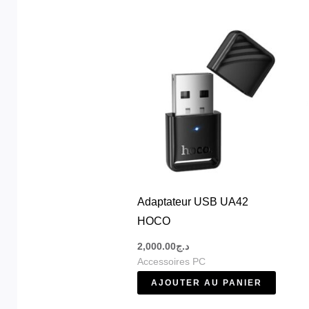
Ainsi, vous profitez d’un environnement de tr
Une large gamme d’accessoires pour ordina
Dans cette catégorie, vous découvrez différe
utiles. De plus, chaque produit est conçu pour 
Par conséquent, vous gagnez en productivité
Performance, connectivité et praticité
Adaptateur USB UA42
Grâce aux accessoires Hoco, vous améliorez l
HOCO
vos appareils.
2,000.00
د.ج
Accessoires PC
De plus, les souris et claviers offrent un confo
AJOUTER AU PANIER