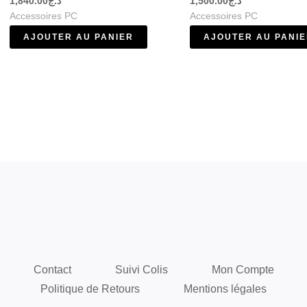
1,840.00
د.ج
1,500.00
د.ج
Accessoires PC
Accessoires PC
AJOUTER AU PANIER
AJOUTER AU PANI
Contact
Suivi Colis
Mon Compte
Politique de Retours
Mentions légales