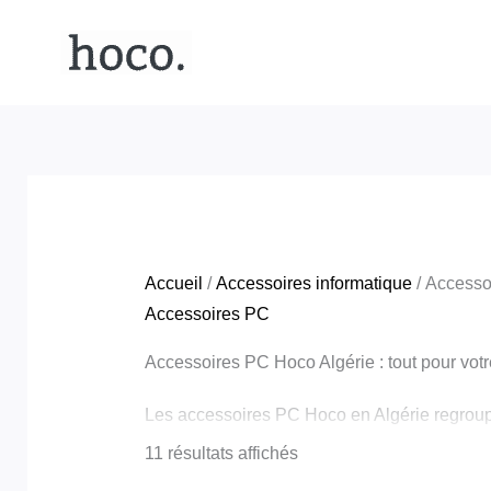
Aller
Trié
au
du
contenu
plus
récent
au
plus
ancien
Accueil
/
Accessoires informatique
/ Accesso
Accessoires PC
Accessoires PC Hoco Algérie : tout pour votr
Les accessoires PC Hoco en Algérie regroupen
vous trouverez tout le nécessaire pour équip
11 résultats affichés