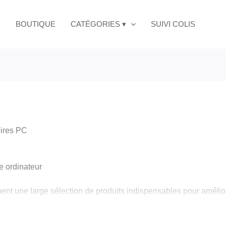
BOUTIQUE
CATÉGORIES ▾
SUIVI COLIS
ires PC
e ordinateur
t une large sélection de produits indispensables pour améliore
er votre ordinateur portable ou de bureau.