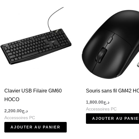
avail plus pratique et plus performant.
teur
nts accessoires PC comme les souris sans fil, claviers, câbles
offrir une utilisation simple et efficace.
 au quotidien.
Clavier USB Filaire GM60
Souris sans fil GM42 
a connectivité de votre ordinateur. En effet, les câbles et adap
HOCO
1,800.00
د.ج
Accessoires PC
2,200.00
د.ج
Accessoires PC
rt d’utilisation optimal.
AJOUTER AU PANI
AJOUTER AU PANIER