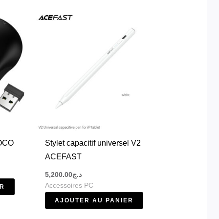
, adaptateurs USB et autres équipements
HOCO
Stylet capacitif universel V2
tateurs permettent de connecter facilement
ACEFAST
5,200.00
د.ج
Accessoires PC
ER
AJOUTER AU PANIER