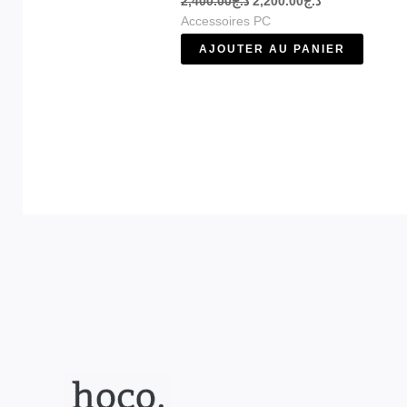
2,400.00
د.ج
2,200.00
د.ج
Accessoires PC
AJOUTER AU PANIER