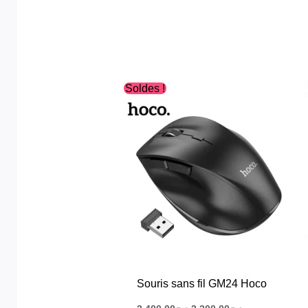
Le
Le
Soldes !
prix
prix
initial
actuel
était :
est :
د.ج2,200.00.
د.ج2,400.00.
Souris sans fil GM24 Hoco