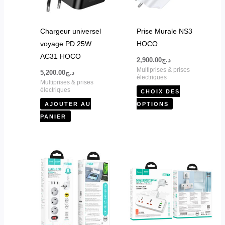
Les
options
peuvent
Chargeur universel
Prise Murale NS3
être
voyage PD 25W
HOCO
choisies
AC31 HOCO
2,900.00
د.ج
sur
Multiprises & prises
5,200.00
د.ج
la
électriques
Multiprises & prises
page
électriques
CHOIX DES
du
AJOUTER AU
OPTIONS
produit
PANIER