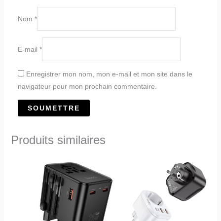
Nom
*
E-mail
*
Enregistrer mon nom, mon e-mail et mon site dans le
navigateur pour mon prochain commentaire.
Produits similaires
Ce
produit
a
plusieurs
variations.