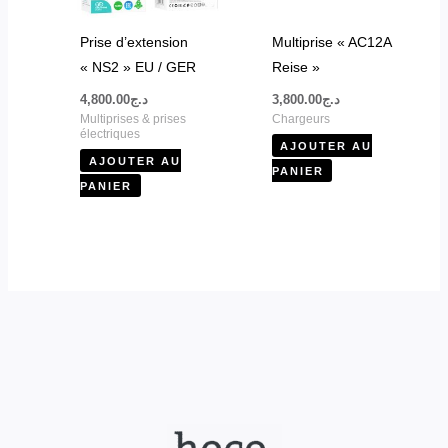
Prise d’extension
Multiprise « AC12A
« NS2 » EU / GER
Reise »
4,800.00
د.ج
3,800.00
د.ج
Multiprises & prises
Chargeurs
électriques
AJOUTER AU
AJOUTER AU
PANIER
PANIER