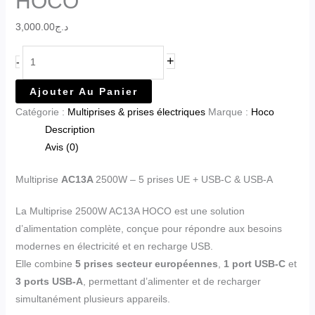
HOCO
3,000.00
د.ج
+
-
Ajouter Au Panier
Catégorie :
Multiprises & prises électriques
Marque :
Hoco
Description
Avis (0)
Multiprise
AC13A
2500W – 5 prises UE + USB-C & USB-A
La Multiprise 2500W AC13A HOCO est une solution
d’alimentation complète, conçue pour répondre aux besoins
modernes en électricité et en recharge USB.
Elle combine
5 prises secteur européennes
,
1 port USB-C
et
3 ports USB-A
, permettant d’alimenter et de recharger
simultanément plusieurs appareils.