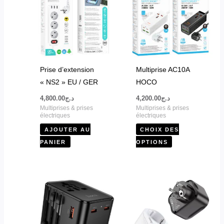
a
plusieurs
variations.
Les
options
peuvent
Prise d’extension
Multiprise AC10A
être
« NS2 » EU / GER
HOCO
choisies
4,800.00
د.ج
4,200.00
د.ج
sur
Multiprises & prises
Multiprises & prises
la
électriques
électriques
page
AJOUTER AU
CHOIX DES
du
PANIER
OPTIONS
produit
Ce
produit
a
plusieurs