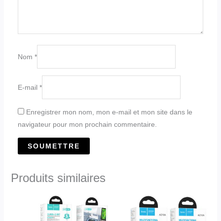
Nom
*
E-mail
*
Enregistrer mon nom, mon e-mail et mon site dans le
navigateur pour mon prochain commentaire.
Produits similaires
Ce
produit