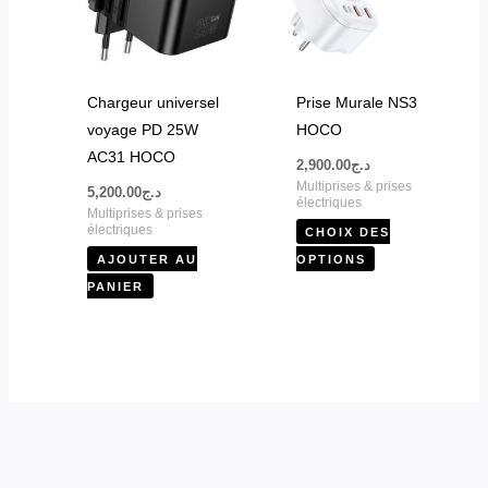
variations.
Les
options
peuvent
Chargeur universel
Prise Murale NS3
être
voyage PD 25W
HOCO
choisies
AC31 HOCO
2,900.00
د.ج
sur
Multiprises & prises
5,200.00
د.ج
la
électriques
Multiprises & prises
page
électriques
CHOIX DES
du
AJOUTER AU
OPTIONS
produit
PANIER