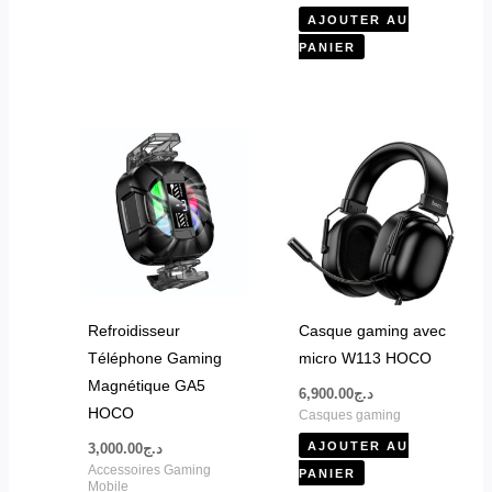
AJOUTER AU
PANIER
Refroidisseur
Casque gaming avec
Téléphone Gaming
micro W113 HOCO
Magnétique GA5
6,900.00
د.ج
HOCO
Casques gaming
AJOUTER AU
3,000.00
د.ج
Accessoires Gaming
PANIER
Mobile