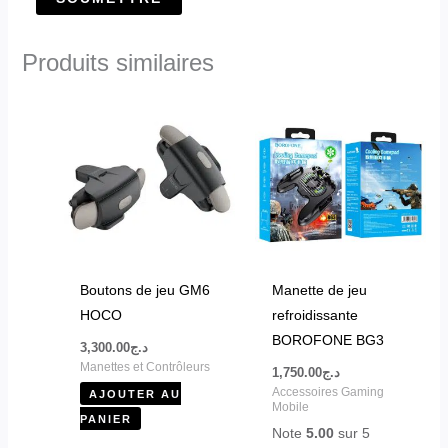
Produits similaires
Boutons de jeu GM6
Manette de jeu
HOCO
refroidissante
BOROFONE BG3
3,300.00
د.ج
Manettes et Contrôleurs
1,750.00
د.ج
Accessoires Gaming
AJOUTER AU
Mobile
PANIER
Note
5.00
sur 5