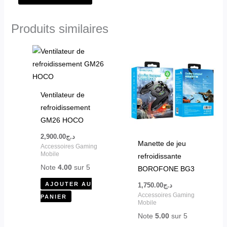
Produits similaires
Ventilateur de
refroidissement
GM26 HOCO
2,900.00
د.ج
Manette de jeu
Accessoires Gaming
Mobile
refroidissante
Note
4.00
sur 5
BOROFONE BG3
AJOUTER AU
1,750.00
د.ج
Accessoires Gaming
PANIER
Mobile
Note
5.00
sur 5