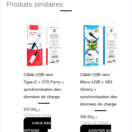
Produits similaires
Ce
produit
a
plusieurs
variations.
Les
options
peuvent
Câble USB vers
Câble USB vers
être
Type-C « X70 Ferry »
Micro-USB « X83
choisies
synchronisation des
Victory »
sur
données de charge
synchronisation des
la
données de charge
page
870.00
د.ج
Câbles de charge
du
480.00
د.ج
Câbles de charge
produit
CHOIX DES
OPTIONS
AJOUTER AU