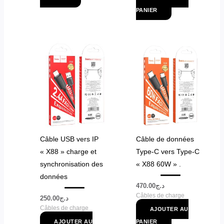
PANIER
Câble USB vers IP
Câble de données
« X88 » charge et
Type-C vers Type-C
synchronisation des
« X88 60W » .
données
470.00
د.ج
Câbles de charge
250.00
د.ج
Câbles de charge
AJOUTER AU
AJOUTER AU
PANIER