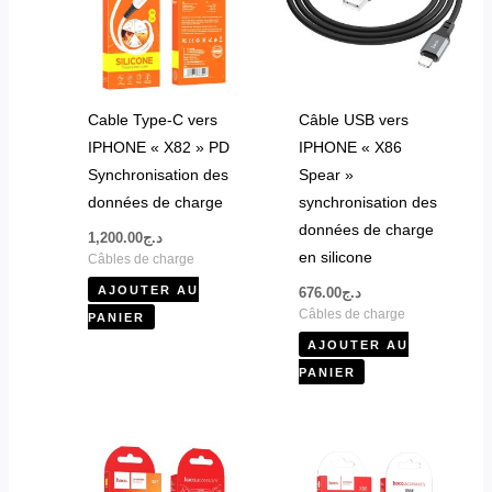
Cable Type-C vers
Câble USB vers
IPHONE « X82 » PD
IPHONE « X86
Synchronisation des
Spear »
données de charge
synchronisation des
données de charge
1,200.00
د.ج
en silicone
Câbles de charge
AJOUTER AU
676.00
د.ج
Câbles de charge
PANIER
AJOUTER AU
PANIER
Ce
produit