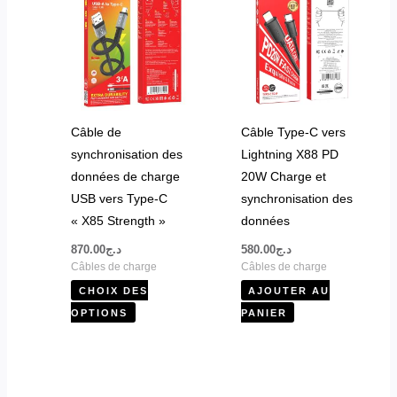
a
plusieurs
variations.
Les
options
peuvent
Câble de
Câble Type-C vers
être
synchronisation des
Lightning X88 PD
choisies
données de charge
20W Charge et
sur
USB vers Type-C
synchronisation des
la
« X85 Strength »
données
page
870.00
د.ج
580.00
د.ج
du
Câbles de charge
Câbles de charge
produit
CHOIX DES
AJOUTER AU
OPTIONS
PANIER