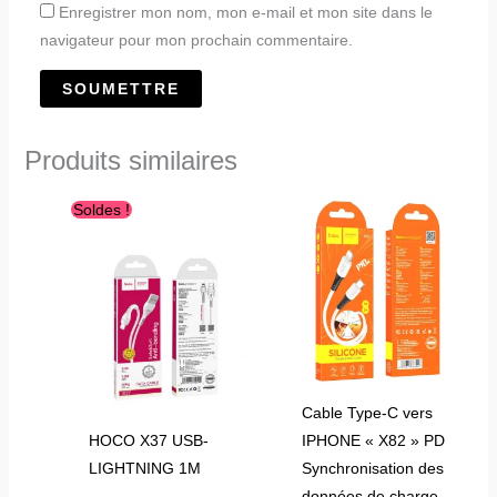
Enregistrer mon nom, mon e-mail et mon site dans le
navigateur pour mon prochain commentaire.
Produits similaires
Le
Le
Soldes !
prix
prix
initial
actuel
était :
est :
د.ج320.00.
د.ج500.00.
Cable Type-C vers
HOCO X37 USB-
IPHONE « X82 » PD
LIGHTNING 1M
Synchronisation des
données de charge