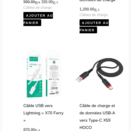
500.00
د.ج
320.00
د.ج
Câbles de charge
1,200.00
د.ج
Câbles de charge
AJOUTER AU
PANIER
AJOUTER AU
PANIER
Câble USB vers
Câble de charge et
Lightning « X70 Ferry
de données USB-A
»
vers Type-C X59
HOCO
870.00
د.ج