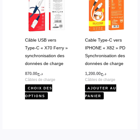
plusieurs
variations.
Les
options
peuvent
Câble USB vers
Cable Type-C vers
être
Type-C « X70 Ferry »
IPHONE « X82 » PD
choisies
synchronisation des
Synchronisation des
sur
données de charge
données de charge
la
870.00
د.ج
1,200.00
د.ج
page
Câbles de charge
Câbles de charge
du
CHOIX DES
AJOUTER AU
produit
OPTIONS
PANIER