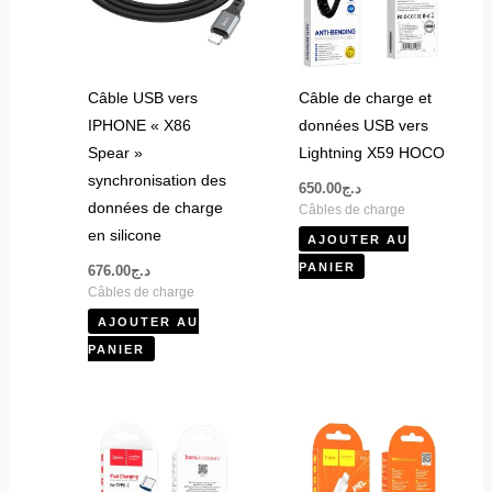
Câble USB vers
Câble de charge et
IPHONE « X86
données USB vers
Spear »
Lightning X59 HOCO
synchronisation des
650.00
د.ج
données de charge
Câbles de charge
en silicone
AJOUTER AU
PANIER
676.00
د.ج
Câbles de charge
AJOUTER AU
PANIER
Ce
produit
a