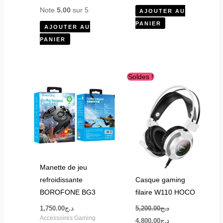
Note
5.00
sur 5
AJOUTER AU
PANIER
AJOUTER AU
PANIER
Le
Le
Ce
Soldes !
prix
prix
produit
initial
actuel
était :
est :
a
د.ج4,800.00.
د.ج5,200.00.
plusieurs
variations.
Les
options
peuvent
Manette de jeu
être
refroidissante
Casque gaming
choisies
BOROFONE BG3
filaire W110 HOCO
sur
1,750.00
د.ج
5,200.00
د.ج
la
Accessoires Gaming
4,800.00
د.ج