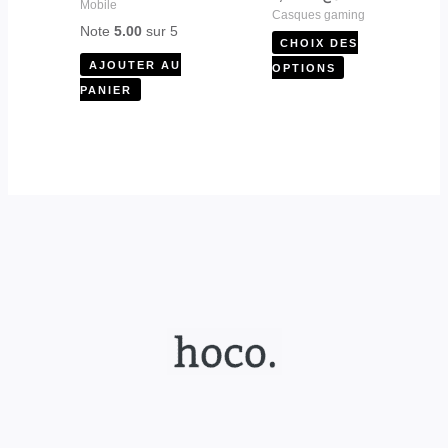
page
Mobile
Casques gaming
du
Note
5.00
sur 5
CHOIX DES
produit
AJOUTER AU
OPTIONS
PANIER