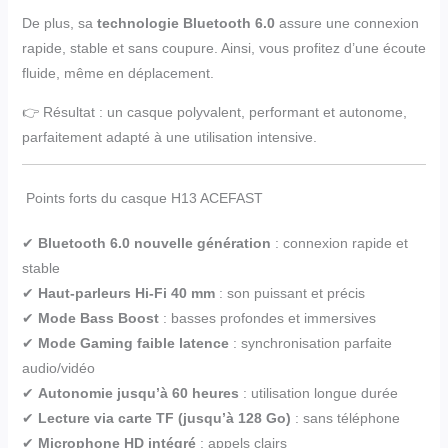
De plus, sa
technologie Bluetooth 6.0
assure une connexion
rapide, stable et sans coupure. Ainsi, vous profitez d’une écoute
fluide, même en déplacement.
👉 Résultat : un casque polyvalent, performant et autonome,
parfaitement adapté à une utilisation intensive.
Points forts du casque H13 ACEFAST
✔
Bluetooth 6.0 nouvelle génération
: connexion rapide et
stable
✔
Haut-parleurs Hi-Fi 40 mm
: son puissant et précis
✔
Mode Bass Boost
: basses profondes et immersives
✔
Mode Gaming faible latence
: synchronisation parfaite
audio/vidéo
✔
Autonomie jusqu’à 60 heures
: utilisation longue durée
✔
Lecture via carte TF (jusqu’à 128 Go)
: sans téléphone
✔
Microphone HD intégré
: appels clairs