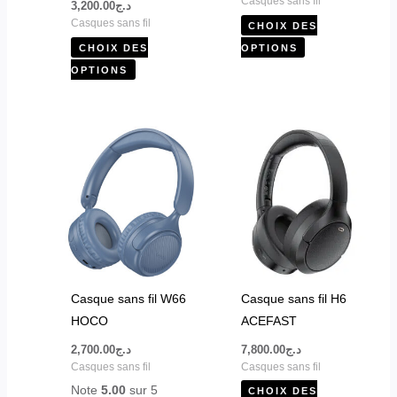
Casques sans fil
3,200.00
د.ج
page
page
Casques sans fil
CHOIX DES
du
du
CHOIX DES
OPTIONS
produit
produit
OPTIONS
Ce
Ce
produit
produit
a
a
plusieurs
plusieurs
variations.
variations.
Les
Les
options
options
peuvent
peuvent
Casque sans fil W66
Casque sans fil H6
être
être
HOCO
ACEFAST
choisies
choisies
2,700.00
د.ج
7,800.00
د.ج
sur
sur
Casques sans fil
Casques sans fil
la
la
Note
5.00
sur 5
CHOIX DES