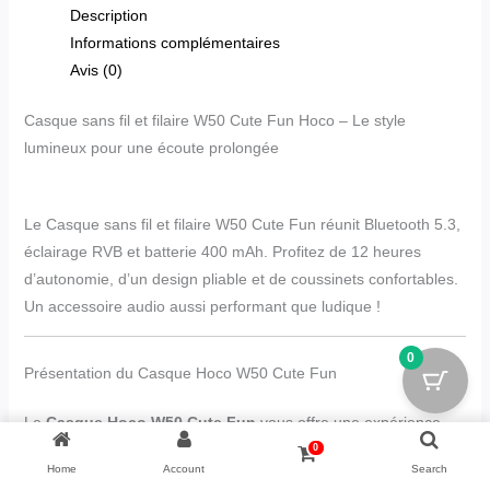
Description
Informations complémentaires
Avis (0)
Casque sans fil et filaire W50 Cute Fun Hoco – Le style
lumineux pour une écoute prolongée
Le Casque sans fil et filaire W50 Cute Fun réunit Bluetooth 5.3,
éclairage RVB et batterie 400 mAh. Profitez de 12 heures
d’autonomie, d’un design pliable et de coussinets confortables.
Un accessoire audio aussi performant que ludique !
0
Présentation du Casque Hoco W50 Cute Fun
Le
Casque Hoco W50 Cute Fun
vous offre une expérience
audio unique.
0
Home
Account
Search
En effet, il combine connectivité sans fil et filaire en proposant