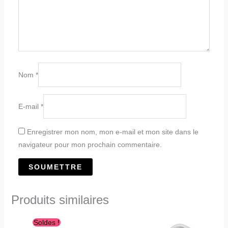
Nom
*
E-mail
*
Enregistrer mon nom, mon e-mail et mon site dans le
navigateur pour mon prochain commentaire.
Produits similaires
Le
Le
Ce
Ce
Soldes !
prix
prix