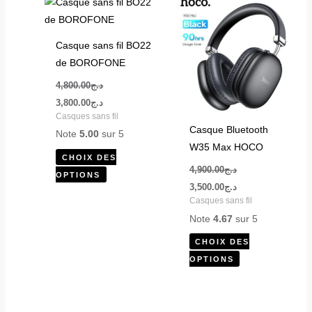
produit
produit
initial
actuel
initial
actuel
était :
est :
était :
est :
a
a
د.ج3,500.00.
د.ج4,900.00.
د.ج3,800.00.
د.ج4,800.00.
plusieurs
plusieurs
Casque sans fil BO22
variations.
variations.
de BOROFONE
Les
Les
4,800.00
د.ج
options
options
3,800.00
د.ج
peuvent
peuvent
Casques sans fil
être
être
Casque Bluetooth
Note
5.00
sur 5
choisies
choisies
W35 Max HOCO
sur
sur
CHOIX DES
4,900.00
د.ج
la
la
OPTIONS
3,500.00
د.ج
page
page
Casques sans fil
du
du
Note
4.67
sur 5
produit
produit
CHOIX DES
OPTIONS