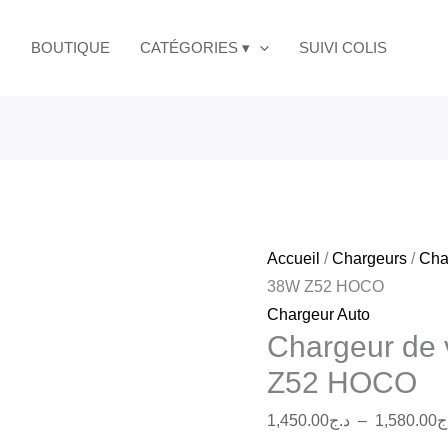
quantité
de
BOUTIQUE
CATÉGORIES ▾
SUIVI COLIS
Chargeur
de
voiture
avec
câble
38W
Z52
Accueil
/
Chargeurs
/
Cha
HOCO
38W Z52 HOCO
Chargeur Auto
Chargeur de 
Z52 HOCO
1,450.00
د.ج
–
1,580.00
ج