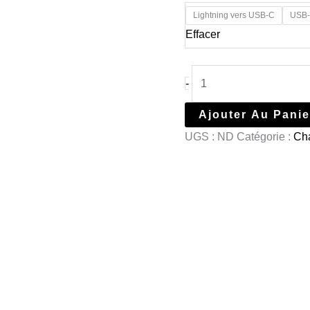
Lightning vers USB-C
USB-
Effacer
-
Ajouter Au Panie
UGS :
ND
Catégorie :
Ch