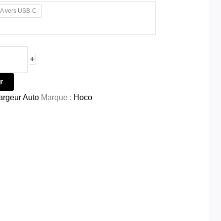
A vers USB-C
+
r
argeur Auto
Marque :
Hoco