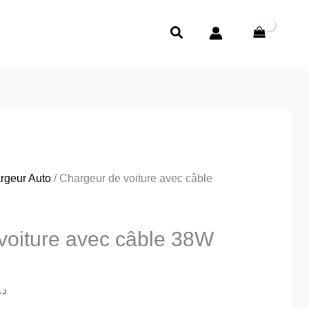
Plage
د.ج1,450.00
de
Rechercher
à
prix :
د.ج1,580.00
د.ج1,450.00
à
د.ج1,580.00
rgeur Auto
/ Chargeur de voiture avec câble
voiture avec câble 38W
د.