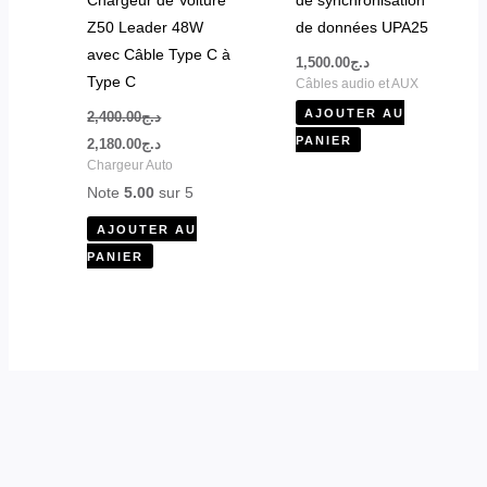
Z50 Leader 48W
de données UPA25
avec Câble Type C à
1,500.00
د.ج
Type C
Câbles audio et AUX
AJOUTER AU
2,400.00
د.ج
PANIER
2,180.00
د.ج
Chargeur Auto
Note
5.00
sur 5
AJOUTER AU
PANIER