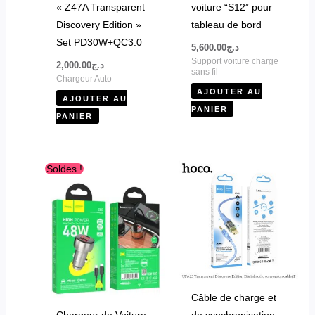
« Z47A Transparent
voiture “S12” pour
Discovery Edition »
tableau de bord
Set PD30W+QC3.0
5,600.00
د.ج
Support voiture charge
2,000.00
د.ج
sans fil
Chargeur Auto
AJOUTER AU
AJOUTER AU
PANIER
PANIER
Le
Le
Soldes !
prix
prix
initial
actuel
était :
est :
د.ج2,180.00.
د.ج2,400.00.
Câble de charge et
Chargeur de Voiture
de synchronisation