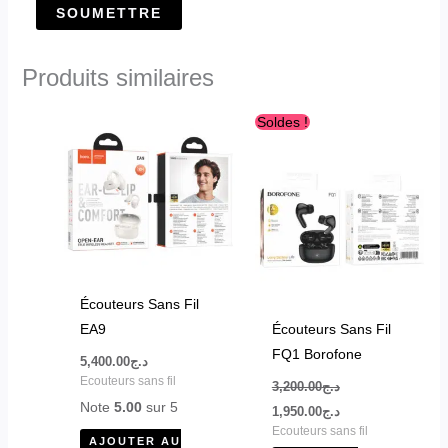
Produits similaires
Le
Le
Ce
Soldes !
prix
prix
produit
initial
actuel
était :
est :
a
د.ج1,950.00.
د.ج3,200.00.
plusieurs
variations.
Les
options
peuvent
Écouteurs Sans Fil
être
EA9
Écouteurs Sans Fil
choisies
FQ1 Borofone
5,400.00
د.ج
sur
Ecouteurs sans fil
3,200.00
د.ج
la
Note
5.00
sur 5
1,950.00
د.ج
page
Ecouteurs sans fil
AJOUTER AU
du