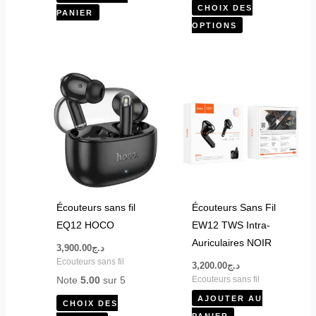
CHOIX DES
PANIER
produit
OPTIONS
Ce
produit
a
plusieurs
variations.
Les
options
peuvent
Écouteurs sans fil
Écouteurs Sans Fil
être
EQ12 HOCO
EW12 TWS Intra-
choisies
Auriculaires NOIR
3,900.00
د.ج
sur
Ecouteurs sans fil
3,200.00
د.ج
la
Note
5.00
sur 5
Ecouteurs sans fil
page
AJOUTER AU
CHOIX DES
du
PANIER