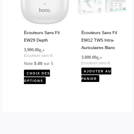
plusieurs
variations.
Les
options
peuvent
Écouteurs Sans Fil
Écouteurs Sans Fil
être
EW29 Depth
EW12 TWS Intra-
choisies
Auriculaires Blanc
3,900.00
د.ج
sur
Ecouteurs sans fil
3,000.00
د.ج
la
Note
5.00
sur 5
Ecouteurs sans fil
page
AJOUTER AU
CHOIX DES
du
PANIER
OPTIONS
produit