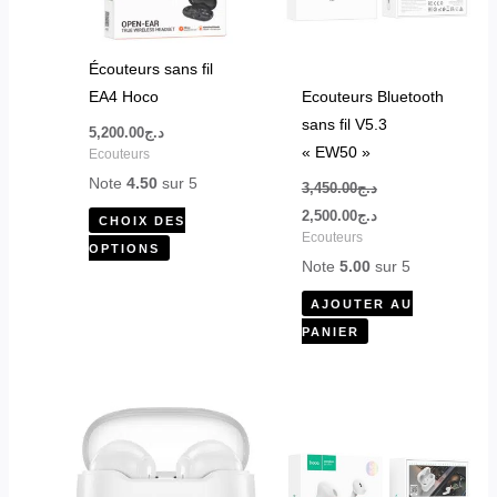
Les
options
peuvent
Écouteurs sans fil
être
EA4 Hoco
Ecouteurs Bluetooth
choisies
sans fil V5.3
5,200.00
د.ج
sur
« EW50 »
Ecouteurs
la
Note
4.50
sur 5
3,450.00
د.ج
page
2,500.00
د.ج
CHOIX DES
du
Ecouteurs
OPTIONS
produit
Note
5.00
sur 5
AJOUTER AU
PANIER
Ce
produit
a