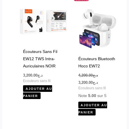
prix
prix
initial
actuel
était :
est :
د.ج3,200.00.
د.ج4,200.00.
Écouteurs Sans Fil
EW12 TWS Intra-
Écouteurs Bluetooth
Auriculaires NOIR
Hoco EW72
3,200.00
د.ج
4,200.00
د.ج
Ecouteurs sans fil
3,200.00
د.ج
Ecouteurs sans fil
AJOUTER AU
Note
5.00
sur 5
PANIER
AJOUTER AU
PANIER