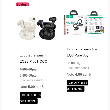
Le
Le
Ce
Ce
Soldes !
prix
prix
produit
produit
initial
actuel
était :
est :
a
a
د.ج3,800.00.
د.ج4,800.00.
plusieurs
plusieurs
variations.
variations.
Les
Les
options
options
peuvent
peuvent
Écouteurs sans fil «
être
être
Ecouteurs sans fil
EQ8 Pure Joy »
choisies
choisies
EQ23 Plus HOCO
3,900.00
د.ج
sur
sur
Ecouteurs sans fil
4,800.00
د.ج
la
la
Note
4.86
sur 5
3,800.00
د.ج
page
page
Ecouteurs sans fil
CHOIX DES
du
du
Note
5.00
sur 5
OPTIONS
produit
produit
CHOIX DES
OPTIONS