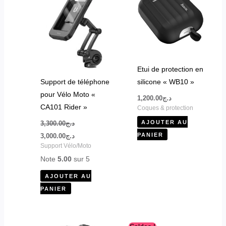
د.ج3,000.00.
د.ج3,300.00.
Etui de protection en
Support de téléphone
silicone « WB10 »
pour Vélo Moto «
1,200.00
د.ج
CA101 Rider »
Coques & protection
AJOUTER AU
3,300.00
د.ج
PANIER
3,000.00
د.ج
Support Vélo/Moto
Note
5.00
sur 5
AJOUTER AU
PANIER
Le
Le