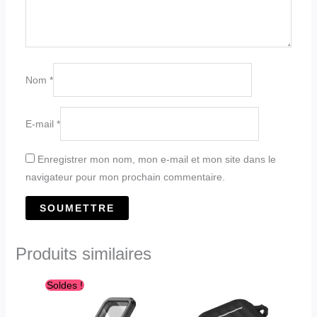
Nom
*
E-mail
*
Enregistrer mon nom, mon e-mail et mon site dans le
navigateur pour mon prochain commentaire.
Produits similaires
Le
Le
Soldes !
prix
prix
initial
actuel
était :
est :