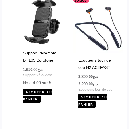
Soldes !
prix
prix
initial
actuel
était :
est :
د.ج3,200.00.
د.ج3,800.00.
Support vélo/moto
BH105 Borofone
Ecouteurs tour de
cou N2 ACEFAST
1,650.00
د.ج
Support Vélo/Moto
3,800.00
د.ج
Note
4.00
sur 5
3,200.00
د.ج
Ecouteurs tour de cou
AJOUTER AU
AJOUTER AU
PANIER
PANIER