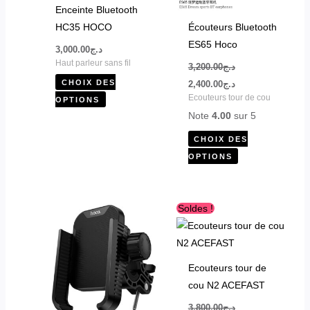
peuvent
peuvent
Enceinte Bluetooth
être
être
HC35 HOCO
Écouteurs Bluetooth
choisies
choisies
ES65 Hoco
3,000.00
د.ج
sur
sur
Haut parleur sans fil
3,200.00
د.ج
la
la
CHOIX DES
2,400.00
د.ج
page
page
Ecouteurs tour de cou
OPTIONS
du
du
Note
4.00
sur 5
produit
produit
CHOIX DES
OPTIONS
Le
Le
Soldes !
prix
prix
initial
actuel
était :
est :
د.ج3,200.00.
د.ج3,800.00.
Ecouteurs tour de
cou N2 ACEFAST
3,800.00
د.ج