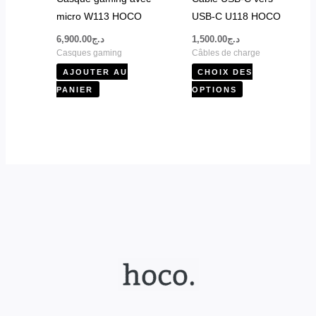
être
micro W113 HOCO
USB-C U118 HOCO
choisies
6,900.00
د.ج
1,500.00
د.ج
sur
Casques gaming
Câbles de charge
la
AJOUTER AU
CHOIX DES
page
PANIER
OPTIONS
du
produit