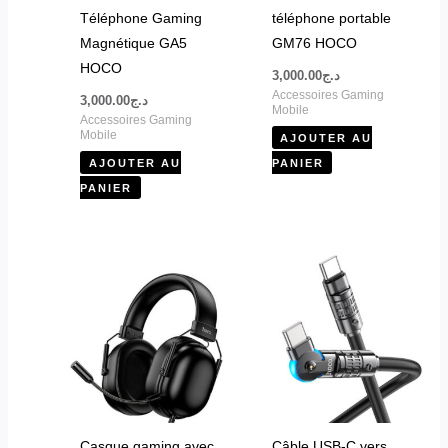
Téléphone Gaming
téléphone portable
Magnétique GA5
GM76 HOCO
HOCO
3,000.00
د.ج
Accessoires Gaming
3,000.00
د.ج
Mobile
Accessoires Gaming
Mobile
AJOUTER AU
AJOUTER AU
PANIER
PANIER
Ce
produit
a
plusieurs
variations.
Les
options
peuvent
Casque gaming avec
Câble USB-C vers