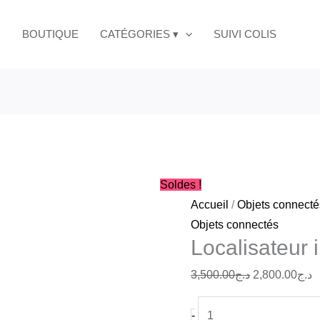
quantité
Le
L
ACEFA
de
prix
p
BOUTIQUE
CATÉGORIES ▾
SUIVI COLIS
Localisateur
initial
a
intelligent
était :
es
S1
د.ج3,500.00.
ACEFAST
Soldes !
Accueil
/
Objets connecté
Objets connectés
Localisateur
3,500.00
د.ج
2,800.00
د.ج
-