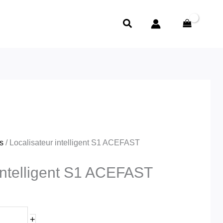
e
ST
rix
Rechercher
ctuel
t :
د.ج2,800.00.
s
/ Localisateur intelligent S1 ACEFAST
 intelligent S1 ACEFAST
+