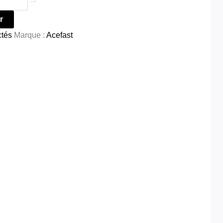
r
ctés
Marque :
Acefast