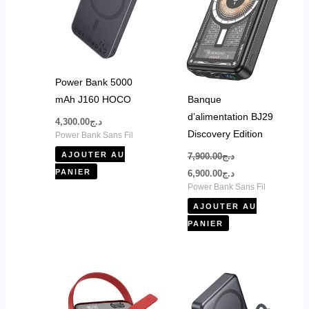
Power Bank 5000
mAh J160 HOCO
Banque
d’alimentation BJ29
4,300.00
د.ج
Discovery Edition
Power Bank Sans Fil
AJOUTER AU
7,900.00
د.ج
PANIER
6,900.00
د.ج
Power Bank Sans Fil
AJOUTER AU
PANIER