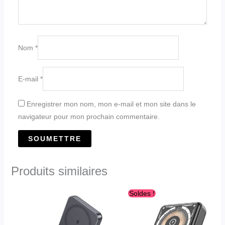
Nom
*
E-mail
*
Enregistrer mon nom, mon e-mail et mon site dans le
navigateur pour mon prochain commentaire.
Produits similaires
Le
Le
Soldes !
prix
prix
initial
actuel
était :
est :
د.ج6,900.00.
د.ج7,900.00.