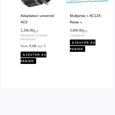
Adaptateur universel
Multiprise « AC12A
AC6
Reise »
1,350.00
د.ج
3,800.00
د.ج
Multiprises & prises
Chargeurs
électriques
AJOUTER AU
Note
5.00
sur 5
PANIER
AJOUTER AU
PANIER