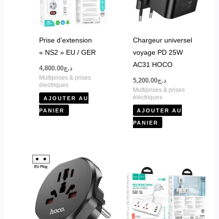
Prise d’extension
Chargeur universel
« NS2 » EU / GER
voyage PD 25W
AC31 HOCO
4,800.00
د.ج
Multiprises & prises
5,200.00
د.ج
électriques
Multiprises & prises
électriques
AJOUTER AU
PANIER
AJOUTER AU
PANIER