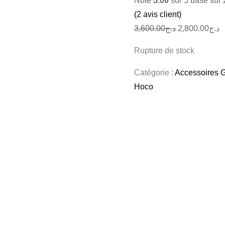
Noté
5.00
sur 5 basé sur
(
2
avis client)
3,600.00
د.ج
2,800.00
د.ج
Rupture de stock
Catégorie :
Accessoires 
Hoco