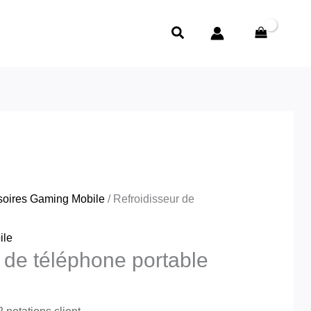
e
rix
Rechercher
ctuel
t :
د.ج2,800.00.
oires Gaming Mobile
/ Refroidisseur de
ile
 de téléphone portable