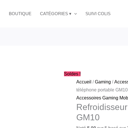
Le
L
prix
p
BOUTIQUE
CATÉGORIES ▾
SUIVI COLIS
initial
a
était :
es
د.ج3,600.00.
Soldes !
Accueil
/
Gaming
/
Access
téléphone portable GM10
Accessoires Gaming Mob
Refroidisseur
GM10