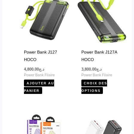
produit
a
plusieurs
variations.
Les
options
peuvent
Power Bank J127
Power Bank J127A
être
HOCO
HOCO
choisies
4,800.00
د.ج
3,800.00
د.ج
sur
Power Bank Filaire
Power Bank Filaire
la
AJOUTER AU
CHOIX DES
page
PANIER
OPTIONS
du
produit
Ce
produit
a