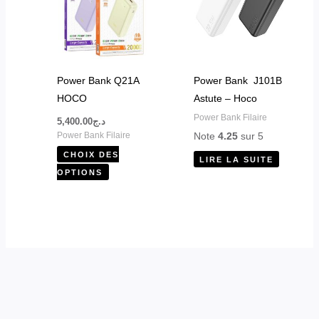
plusieurs
variations.
Les
options
peuvent
Power Bank Q21A
Power Bank J101B
être
HOCO
Astute – Hoco
choisies
Power Bank Filaire
5,400.00
د.ج
sur
Note
4.25
sur 5
Power Bank Filaire
la
CHOIX DES
LIRE LA SUITE
page
OPTIONS
du
produit