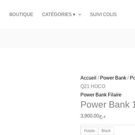
quantité
de
BOUTIQUE
CATÉGORIES ▾
SUIVI COLIS
Power
Bank
10
000
mAh
Q21
HOCO
Accueil
/
Power Bank
/
Po
Q21 HOCO
Power Bank Filaire
Power Bank
3,900.00
د.ج
Purple
Black