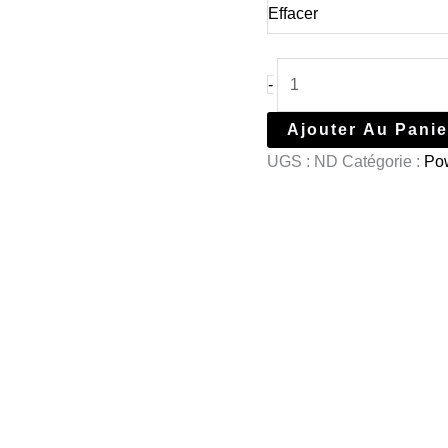
Effacer
-
Ajouter Au Panie
UGS :
ND
Catégorie :
Pow