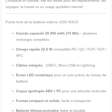
Compacte et robuste, elle est idéale pour les déplacements, les
voyages, le travail ou un usage quotidien intensif.
Points forts de la batterie externe J155 HOCO
Grande capacité 20 000 mAh (74 Wh)
– plusieurs
recharges complètes
Charge rapide 22,5 W
compatible PD / QC / FCP / SCP /
AFC
Câbles intégrés
: USB-C, Micro-USB et Lightning
Écran LED numérique
pour un suivi précis du niveau de
batterie
Coque ignifugée ABS + PC
pour une sécurité renforcée
Format compact et solide
, facile à transporter
Batterie lithium-polymère
fiable et durable