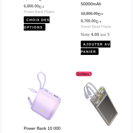
la
50000mAh
6,800.00
د.ج
page
Power Bank Filaire
10,800.00
د.ج
du
CHOIX DES
8,700.00
د.ج
produit
Power Bank Filaire
OPTIONS
Note
4.00
sur 5
AJOUTER AU
PANIER
Le
Le
Soldes !
prix
prix
initial
actuel
était :
est :
د.ج3,800.00.
د.ج4,800.00.
Power Bank 10 000