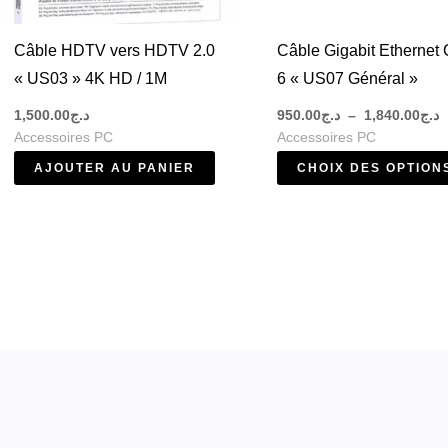
Câble HDTV vers HDTV 2.0
Câble Gigabit Ethernet 
« US03 » 4K HD / 1M
6 « US07 Général »
1,500.00
د.ج
950.00
د.ج
–
1,840.00
د.ج
Accessoires PC
Accessoires PC
AJOUTER AU PANIER
CHOIX DES OPTION