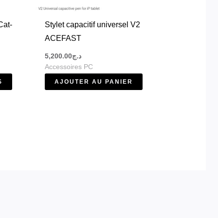
être
choisies
Cat-
Stylet capacitif universel V2
sur
ACEFAST
la
5,200.00
د.ج
page
Accessoires PC
du
S
AJOUTER AU PANIER
produit