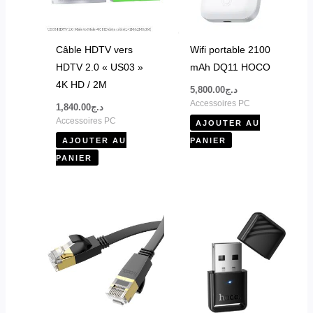
Câble HDTV vers
Wifi portable 2100
HDTV 2.0 « US03 »
mAh DQ11 HOCO
4K HD / 2M
5,800.00
د.ج
Accessoires PC
1,840.00
د.ج
Accessoires PC
AJOUTER AU
AJOUTER AU
PANIER
PANIER
Plage
Ce
de
produit
prix :
د.ج950.00
a
à
plusieurs
د.ج1,840.00
variations.
Les