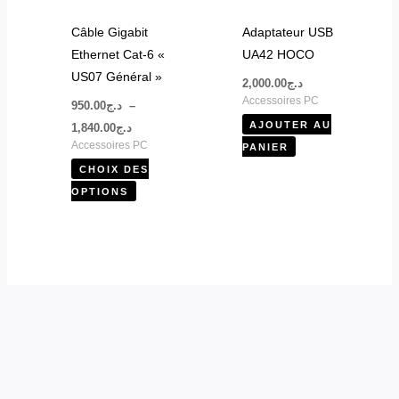
options
peuvent
Câble Gigabit
Adaptateur USB
être
Ethernet Cat-6 «
UA42 HOCO
choisies
US07 Général »
2,000.00
د.ج
sur
Accessoires PC
950.00
د.ج
–
la
AJOUTER AU
1,840.00
د.ج
page
Accessoires PC
PANIER
du
CHOIX DES
produit
OPTIONS